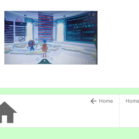


Home
Hom