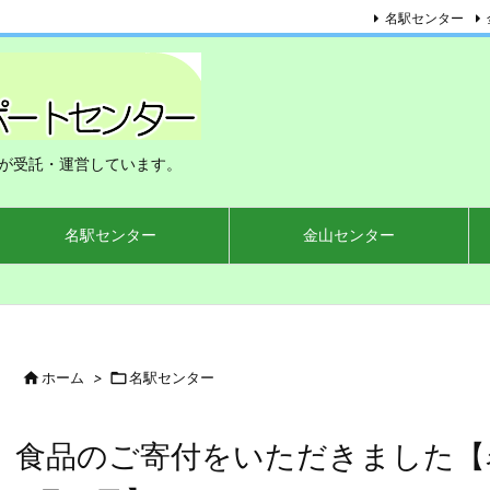
名駅センター
が受託・運営しています。
名駅センター
金山センター

ホーム
>

名駅センター
食品のご寄付をいただきました【名