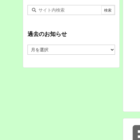
過去のお知らせ
過
去
の
お
知
ら
せ