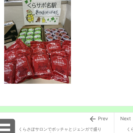


Prev
Next
くらさぽサロンでボッチャとジェンガで盛り
く