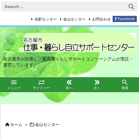
名駅センター
金山センター
お問合わせ
Facebook
名古屋市が設置し、名古屋くらしサポートコンソーシアムが受託・
運営しています。





メニュー
サイドバー
前へ
次へ
検索

ホーム
>

金山センター