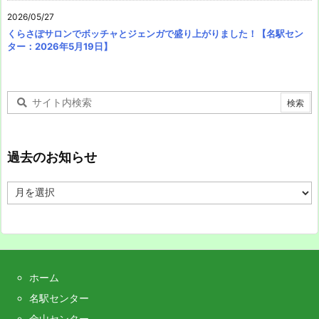
2026/05/27
くらさぽサロンでボッチャとジェンガで盛り上がりました！【名駅セン
ター：2026年5月19日】
過去のお知らせ
過
去
の
お
知
ら
せ
ホーム
名駅センター
金山センター