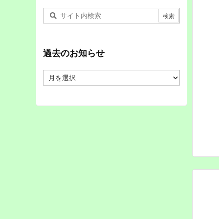
過去のお知らせ
過
去
の
お
知
ら
せ