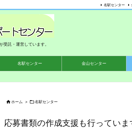
名駅センター
が受託・運営しています。
名駅センター
金山センター

ホーム
>

名駅センター
応募書類の作成支援も行っていま